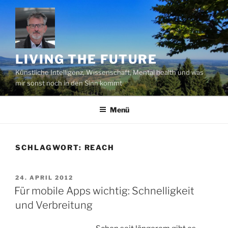
Zum
Inhalt
springen
LIVING THE FUTURE
Künstliche Intelligenz, Wissenschaft, Mental health und was
mir sonst noch in den Sinn kommt
Menü
SCHLAGWORT:
REACH
VERÖFFENTLICHT
24. APRIL 2012
AM
Für mobile Apps wichtig: Schnelligkeit
und Verbreitung