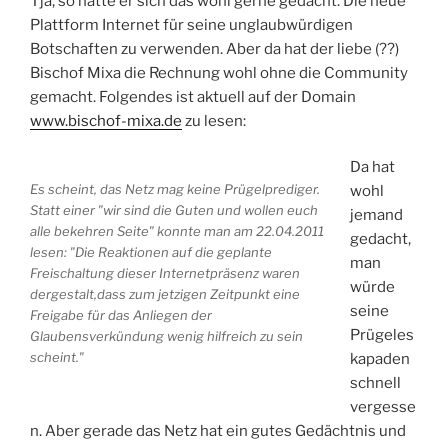
Tja, so hätte er sich das wohl gerne gedacht. Die neue
Plattform Internet für seine unglaubwürdigen
Botschaften zu verwenden. Aber da hat der liebe (??)
Bischof Mixa die Rechnung wohl ohne die Community
gemacht. Folgendes ist aktuell auf der Domain
www.bischof-mixa.de
zu lesen:
Da hat
Es scheint, das Netz mag keine Prügelprediger.
wohl
Statt einer "wir sind die Guten und wollen euch
jemand
alle bekehren Seite" konnte man am 22.04.2011
gedacht,
lesen: "Die Reaktionen auf die geplante
man
Freischaltung dieser Internetpräsenz waren
würde
dergestalt,dass zum jetzigen Zeitpunkt eine
seine
Freigabe für das Anliegen der
Prügeles
Glaubensverkündung wenig hilfreich zu sein
scheint."
kapaden
schnell
vergesse
n. Aber gerade das Netz hat ein gutes Gedächtnis und