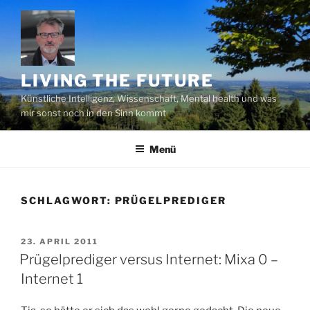
Zum
Inhalt
springen
LIVING THE FUTURE
Künstliche Intelligenz, Wissenschaft, Mental health und was
mir sonst noch in den Sinn kommt
Menü
SCHLAGWORT:
PRÜGELPREDIGER
VERÖFFENTLICHT
23. APRIL 2011
AM
Prügelprediger versus Internet: Mixa 0 –
Internet 1