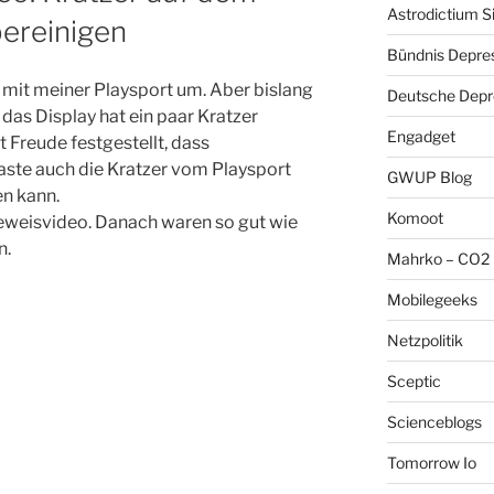
Astrodictium S
bereinigen
Bündnis Depre
t mit meiner Playsport um. Aber bislang
Deutsche Depre
 das Display hat ein paar Kratzer
Engadget
Freude festgestellt, dass
ste auch die Kratzer vom Playsport
GWUP Blog
n kann.
Komoot
eweisvideo. Danach waren so gut wie
n.
Mahrko – CO2 
Mobilegeeks
Netzpolitik
Sceptic
Scienceblogs
Tomorrow Io