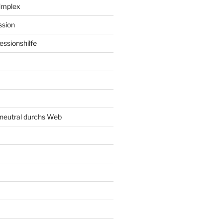
implex
ssion
ssionshilfe
neutral durchs Web