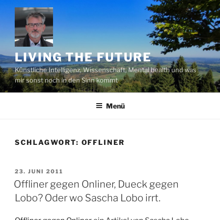
Zum
Inhalt
springen
LIVING THE FUTURE
Künstliche Intelligenz, Wissenschaft, Mental health und was
mir sonst noch in den Sinn kommt
Menü
SCHLAGWORT:
OFFLINER
VERÖFFENTLICHT
23. JUNI 2011
AM
Offliner gegen Onliner, Dueck gegen
Lobo? Oder wo Sascha Lobo irrt.