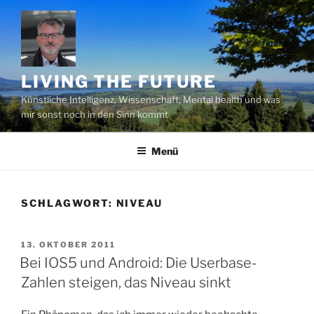
Zum
Inhalt
springen
LIVING THE FUTURE
Künstliche Intelligenz, Wissenschaft, Mental health und was
mir sonst noch in den Sinn kommt
Menü
SCHLAGWORT:
NIVEAU
VERÖFFENTLICHT
13. OKTOBER 2011
AM
Bei IOS5 und Android: Die Userbase-
Zahlen steigen, das Niveau sinkt