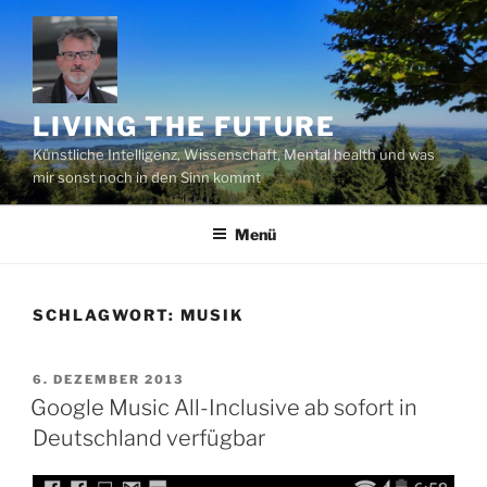
Zum
Inhalt
springen
LIVING THE FUTURE
Künstliche Intelligenz, Wissenschaft, Mental health und was
mir sonst noch in den Sinn kommt
Menü
SCHLAGWORT:
MUSIK
VERÖFFENTLICHT
6. DEZEMBER 2013
AM
Google Music All-Inclusive ab sofort in
Deutschland verfügbar