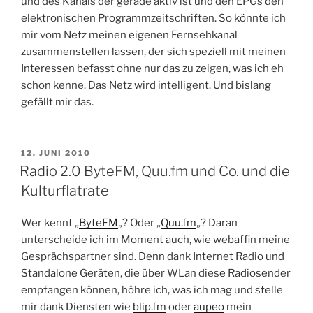
und des Kanals der gerade aktiv ist und den EPGs den
elektronischen Programmzeitschriften. So könnte ich
mir vom Netz meinen eigenen Fernsehkanal
zusammenstellen lassen, der sich speziell mit meinen
Interessen befasst ohne nur das zu zeigen, was ich eh
schon kenne. Das Netz wird intelligent. Und bislang
gefällt mir das.
VERÖFFENTLICHT
12. JUNI 2010
AM
Radio 2.0 ByteFM, Quu.fm und Co. und die
Kulturflatrate
Wer kennt „
ByteFM
„? Oder „
Quu.fm
„? Daran
unterscheide ich im Moment auch, wie webaffin meine
Gesprächspartner sind. Denn dank Internet Radio und
Standalone Geräten, die über WLan diese Radiosender
empfangen können, höhre ich, was ich mag und stelle
mir dank Diensten wie
blip.fm
oder
aupeo
mein