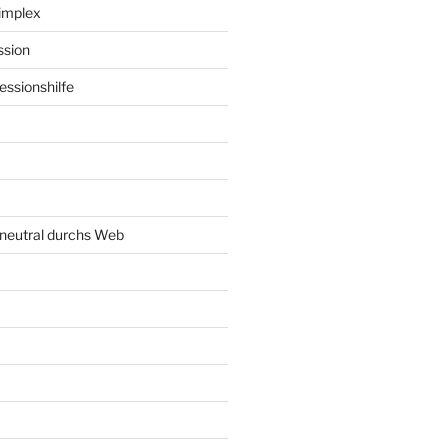
implex
ssion
ssionshilfe
neutral durchs Web