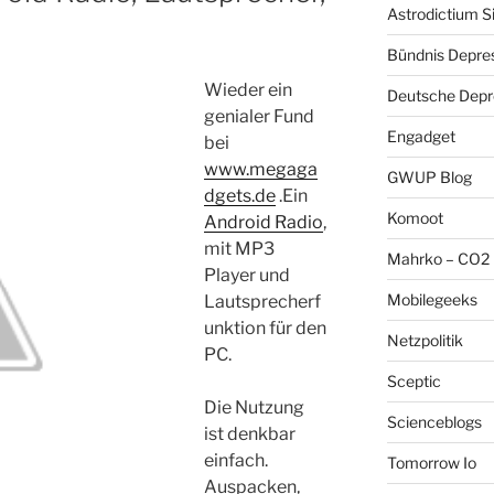
Astrodictium S
Bündnis Depre
Wieder ein
Deutsche Depre
genialer Fund
Engadget
bei
www.megaga
GWUP Blog
dgets.de
.Ein
Komoot
Android Radio
,
mit MP3
Mahrko – CO2 
Player und
Mobilegeeks
Lautsprecherf
unktion für den
Netzpolitik
PC.
Sceptic
Die Nutzung
Scienceblogs
ist denkbar
einfach.
Tomorrow Io
Auspacken,