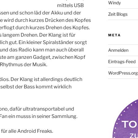
Windy
mittels USB
ssen und schon läd der Akku und der
Zeit Blogs
he wird durch kurzes Drücken des Kopfes
erflogt durch kurzes Drehen des Kopfes.
ls langem Drehen. Der Klang ist für
META
ich gut. Ein kleiner Spiralständer sorgt
 und das Radio kann man auch überall
Anmelden
ste am ganzen Gadget, zwischen Kopf
Eintrags-Feed
m Rhythmus der Musik.
WordPress.org
ios. Der Klang ist allerdings deutlich
 selbst der Bass kommt wirklich
ono, dafür ultratransportabel und
n Fan ein musss in seiner Sammlung.
ür alle Android Freaks.