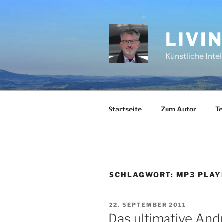
Zum
Inhalt
springen
LIVI
Künstliche Inte
Startseite
Zum Autor
Te
SCHLAGWORT:
MP3 PLAY
VERÖFFENTLICHT
22. SEPTEMBER 2011
AM
Das ultimative And