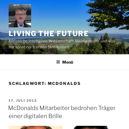
Zum
Inhalt
springen
LIVING THE FUTURE
Künstliche Intelligenz, Wissenschaft, Mental health und was
mir sonst noch in den Sinn kommt
Menü
SCHLAGWORT:
MCDONALDS
VERÖFFENTLICHT
17. JULI 2012
AM
McDonalds Mitarbeiter bedrohen Träger
einer digitalen Brille