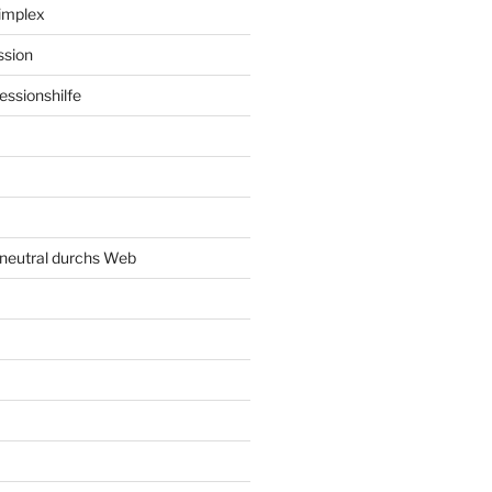
implex
ssion
ssionshilfe
neutral durchs Web