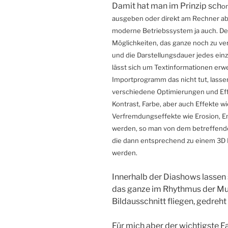
Damit hat man im Prinzip sch
on
ausgeben oder direkt am Rechner ab
moderne Betriebssystem ja auch. De
Möglichkeiten, das ganze noch zu ve
und die Darstellungsdauer jedes ein
lässt sich um Textinformationen erw
Importprogramm das nicht tut, lassen
verschiedene Optimierungen und Effe
Kontrast, Farbe, aber auch Effekte 
Verfremdungseffekte wie Erosion, Em
werden, so man von dem betreffende
die dann entsprechend zu einem 3D B
werden.
Innerhalb der Diashows lassen
das ganze im Rhythmus der Mus
Bildausschnitt fliegen, gedreh
Für mich aber der wichtigste F