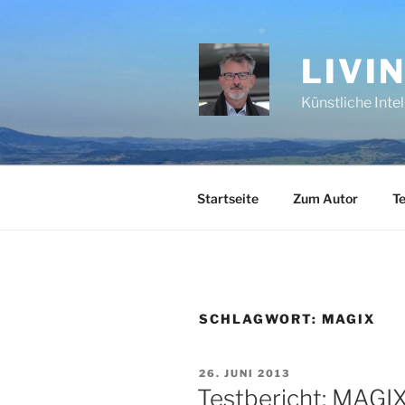
Zum
Inhalt
springen
LIVI
Künstliche Inte
Startseite
Zum Autor
Te
SCHLAGWORT:
MAGIX
VERÖFFENTLICHT
26. JUNI 2013
AM
Testbericht: MAGI