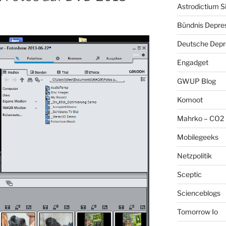
Astrodictium S
Bündnis Depre
Deutsche Depre
Engadget
GWUP Blog
Komoot
Mahrko – CO2 
Mobilegeeks
Netzpolitik
Sceptic
Scienceblogs
Tomorrow Io