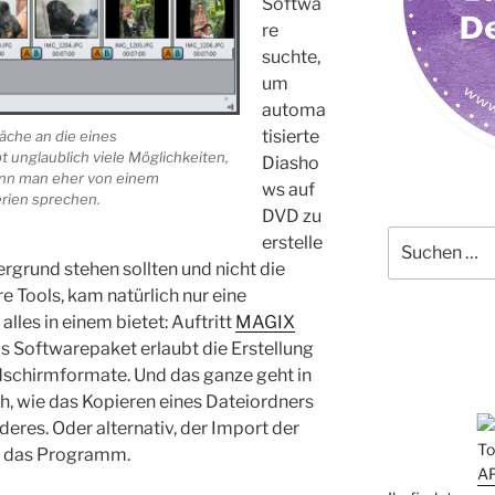
Softwa
re
suchte,
um
automa
tisierte
äche an die eines
 unglaublich viele Möglichkeiten,
Diasho
kann man eher von einem
ws auf
rien sprechen.
DVD zu
Suchen
erstelle
nach:
dergrund stehen sollten und nicht die
e Tools, kam natürlich nur eine
lles in einem bietet: Auftritt
MAGIX
as Softwarepaket erlaubt die Erstellung
ldschirmformate. Und das ganze geht in
h, wie das Kopieren eines Dateiordners
deres. Oder alternativ, der Import der
in das Programm.