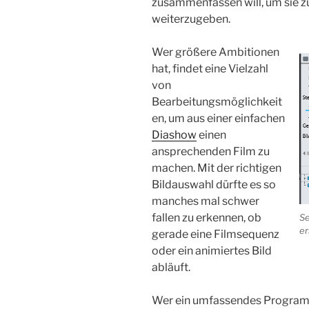
zusammenfassen will, um sie 
weiterzugeben.
Wer größere Ambitionen
hat, findet eine Vielzahl
von
Bearbeitungsmöglichkeit
en, um aus einer einfachen
Diashow
einen
ansprechenden Film zu
machen. Mit der richtigen
Bildauswahl dürfte es so
manches mal schwer
fallen zu erkennen, ob
Se
er
gerade eine Filmsequenz
oder ein animiertes Bild
abläuft.
Wer ein umfassendes Program