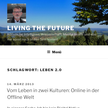
Zum
Inhalt
springen
LIVING THE FUTURE
Künstliche Intelligenz, Wissenschaft, Mental health und was
mir sonst noch in den Sinn kommt
Menü
SCHLAGWORT:
LEBEN 2.0
VERÖFFENTLICHT
14. MÄRZ 2013
AM
Vom Leben in zwei Kulturen: Online in der
Offline Welt