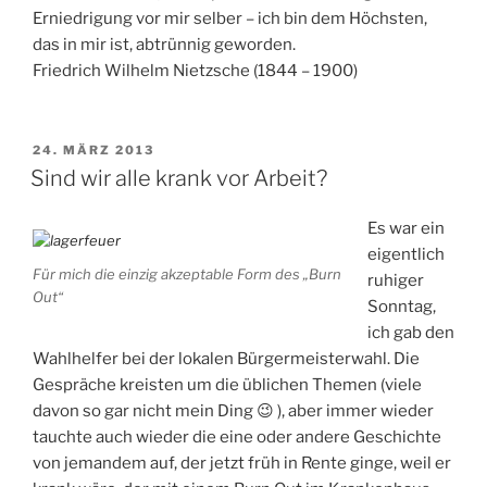
Erniedrigung vor mir selber – ich bin dem Höchsten,
das in mir ist, abtrünnig geworden.
Friedrich Wilhelm Nietzsche (1844 – 1900)
VERÖFFENTLICHT
24. MÄRZ 2013
AM
Sind wir alle krank vor Arbeit?
Es war ein
eigentlich
Für mich die einzig akzeptable Form des „Burn
ruhiger
Out“
Sonntag,
ich gab den
Wahlhelfer bei der lokalen Bürgermeisterwahl. Die
Gespräche kreisten um die üblichen Themen (viele
davon so gar nicht mein Ding 😉 ), aber immer wieder
tauchte auch wieder die eine oder andere Geschichte
von jemandem auf, der jetzt früh in Rente ginge, weil er