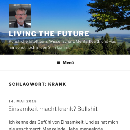
Zum
Inhalt
springen
LIVING THE FUTURE
Künstliche Intelligenz, Wissenschaft, Mental health und was
mir sonst noch in den Sinn kommt
Menü
SCHLAGWORT:
KRANK
VERÖFFENTLICHT
14. MAI 2018
AM
Einsamkeit macht krank? Bullshit
Ich kenne das Gefühl von Einsamkeit. Und es hat mich
nie geschmerzt. Mangelnde Liebe, mangelnde