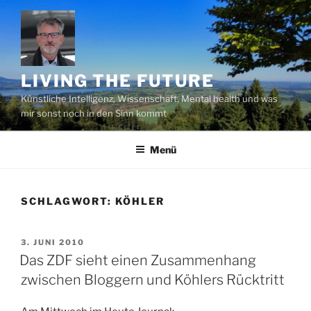
Zum
Inhalt
springen
LIVING THE FUTURE
Künstliche Intelligenz, Wissenschaft, Mental health und was
mir sonst noch in den Sinn kommt
Menü
SCHLAGWORT:
KÖHLER
VERÖFFENTLICHT
3. JUNI 2010
AM
Das ZDF sieht einen Zusammenhang
zwischen Bloggern und Köhlers Rücktritt