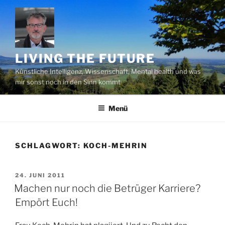
Zum
Inhalt
springen
LIVING THE FUTURE
Künstliche Intelligenz, Wissenschaft, Mental health und was
mir sonst noch in den Sinn kommt
Menü
SCHLAGWORT:
KOCH-MEHRIN
VERÖFFENTLICHT
24. JUNI 2011
AM
Machen nur noch die Betrüger Karriere?
Empört Euch!