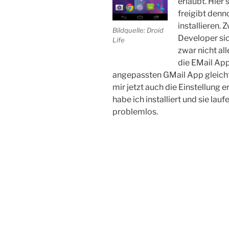
erlaubt. Hier
freigibt denn
installieren.
Bildquelle: Droid
Developer sic
Life
zwar nicht all
die EMail App
angepassten GMail App gleicht
mir jetzt auch die Einstellung e
habe ich installiert und sie la
problemlos.