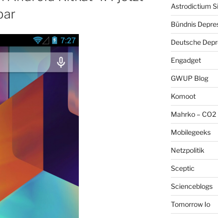
Astrodictium S
bar
Bündnis Depre
Deutsche Depre
Engadget
GWUP Blog
Komoot
Mahrko – CO2 
Mobilegeeks
Netzpolitik
Sceptic
Scienceblogs
Tomorrow Io