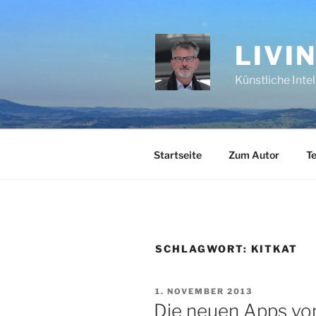
Zum
Inhalt
springen
LIVI
Künstliche Inte
Startseite
Zum Autor
Te
SCHLAGWORT:
KITKAT
VERÖFFENTLICHT
1. NOVEMBER 2013
AM
Die neuen Apps von