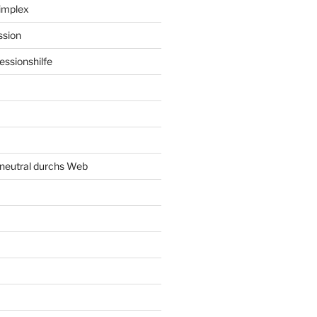
implex
ssion
ssionshilfe
neutral durchs Web