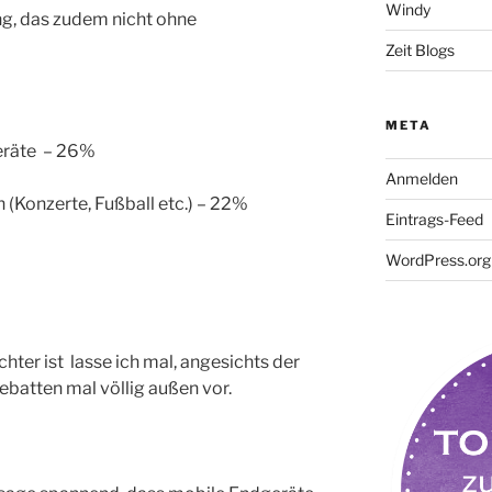
Windy
ng, das zudem nicht ohne
Zeit Blogs
META
eräte – 26%
Anmelden
 (Konzerte, Fußball etc.) – 22%
Eintrags-Feed
WordPress.org
hter ist lasse ich mal, angesichts der
atten mal völlig außen vor.