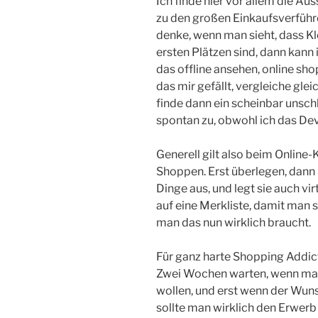
Ich finde hier vor allem die A
zu den großen Einkaufsverführ
denke, wenn man sieht, dass Kl
ersten Plätzen sind, dann kann i
das offline ansehen, online sho
das mir gefällt, vergleiche gl
finde dann ein scheinbar unsc
spontan zu, obwohl ich das Devi
Generell gilt also beim Online-
Shoppen. Erst überlegen, dann
Dinge aus, und legt sie auch vi
auf eine Merkliste, damit man 
man das nun wirklich braucht.
Für ganz harte Shopping Addic
Zwei Wochen warten, wenn man
wollen, und erst wenn der Wuns
sollte man wirklich den Erwer