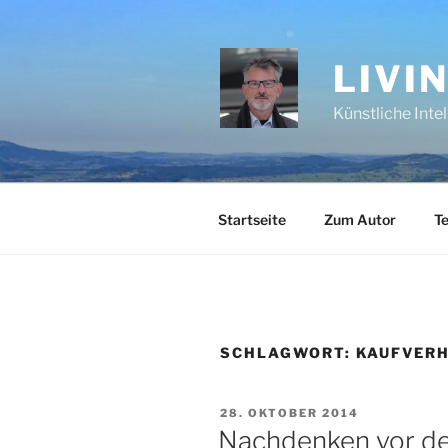
Zum
Inhalt
springen
LIVI
Künstliche Inte
Startseite
Zum Autor
Te
SCHLAGWORT:
KAUFVER
VERÖFFENTLICHT
28. OKTOBER 2014
AM
Nachdenken vor dem