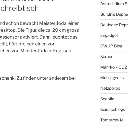
Astrodictium S
chreibtisch
Bündnis Depre
 schon bewacht Meister Joda, einer
Deutsche Depre
esktop. Die Figur, die ca. 20 cm gross
Engadget
gssensor aktiviert. Dann leuchtet das
llt, hört meinen einen von
GWUP Blog
hen von Meister Joda in Englisch.
Komoot
Mahrko – CO2 
Mobilegeeks
schenk! Zu finden unter anderem bei
Netzpolitik
Sceptic
Scienceblogs
Tomorrow Io