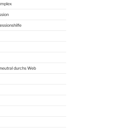
implex
ssion
ssionshilfe
neutral durchs Web