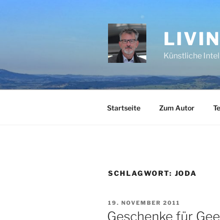
Zum
Inhalt
springen
LIVI
Künstliche Inte
Startseite
Zum Autor
Te
SCHLAGWORT:
JODA
VERÖFFENTLICHT
19. NOVEMBER 2011
AM
Geschenke für Gee