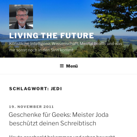
Zum
Inhalt
springen
LIVING THE FUTURE
Künstliche Intelligenz, Wissenschaft, Mental health und was
mir sonst noch in den Sinn kommt
Menü
SCHLAGWORT:
JEDI
VERÖFFENTLICHT
19. NOVEMBER 2011
AM
Geschenke für Geeks: Meister Joda
beschützt deinen Schreibtisch