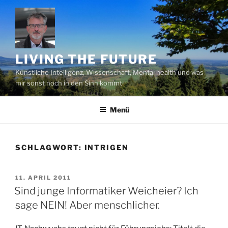
Zum
Inhalt
springen
LIVING THE FUTURE
Künstliche Intelligenz, Wissenschaft, Mental health und was
mir sonst noch in den Sinn kommt
Menü
SCHLAGWORT:
INTRIGEN
VERÖFFENTLICHT
11. APRIL 2011
AM
Sind junge Informatiker Weicheier? Ich
sage NEIN! Aber menschlicher.