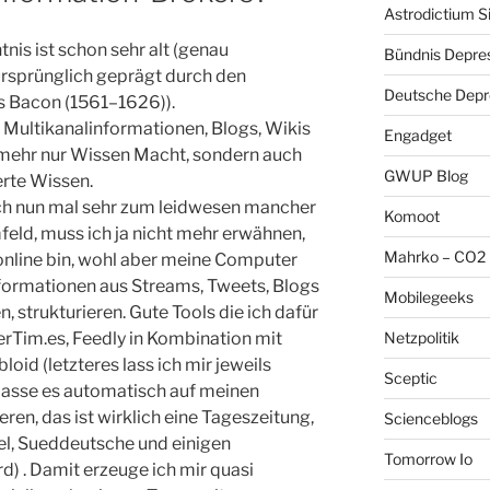
Astrodictium S
nis ist schon sehr alt (genau
Bündnis Depre
sprünglich geprägt durch den
Deutsche Depre
s Bacon (1561–1626)).
, Multikanalinformationen, Blogs, Wikis
Engadget
t mehr nur Wissen Macht, sondern auch
GWUP Blog
terte Wissen.
ich nun mal sehr zum leidwesen mancher
Komoot
ld, muss ich ja nicht mehr erwähnen,
Mahrko – CO2 
online bin, wohl aber meine Computer
Informationen aus Streams, Tweets, Blogs
Mobilegeeks
 strukturieren. Gute Tools die ich dafür
Netzpolitik
rTim.es, Feedly in Kombination mit
id (letzteres lass ich mir jeweils
Sceptic
lasse es automatisch auf meinen
ren, das ist wirklich eine Tageszeitung,
Scienceblogs
gel, Sueddeutsche und einigen
Tomorrow Io
d) . Damit erzeuge ich mir quasi