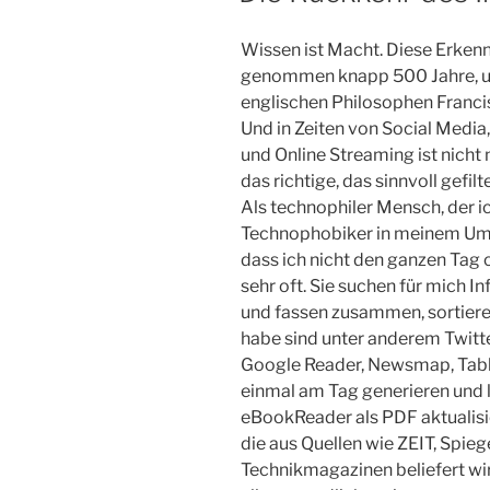
Wissen ist Macht. Diese Erkennt
genommen knapp 500 Jahre, ur
englischen Philosophen Franci
Und in Zeiten von Social Media
und Online Streaming ist nich
das richtige, das sinnvoll gefil
Als technophiler Mensch, der 
Technophobiker in meinem Umfe
dass ich nicht den ganzen Tag 
sehr oft. Sie suchen für mich 
und fassen zusammen, sortieren,
habe sind unter anderem Twitte
Google Reader, Newsmap, Tabblo
einmal am Tag generieren und 
eBookReader als PDF aktualisie
die aus Quellen wie ZEIT, Spie
Technikmagazinen beliefert wir