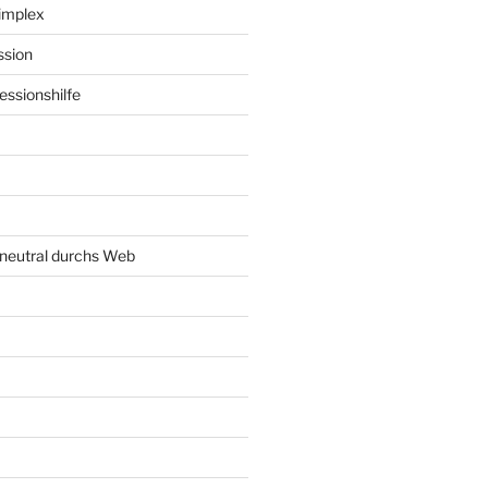
implex
ssion
ssionshilfe
neutral durchs Web