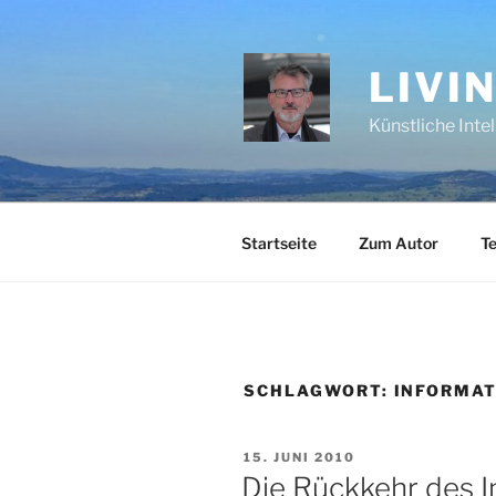
Zum
Inhalt
springen
LIVI
Künstliche Inte
Startseite
Zum Autor
Te
SCHLAGWORT:
INFORMAT
VERÖFFENTLICHT
15. JUNI 2010
AM
Die Rückkehr des 