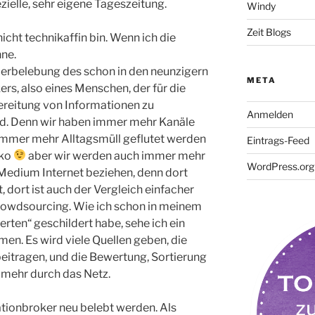
ielle, sehr eigene Tageszeitung.
Windy
Zeit Blogs
cht technikaffin bin. Wenn ich die
nne.
derbelebung des schon in den neunzigern
META
rs, also eines Menschen, der für die
bereitung von Informationen zu
Anmelden
rd. Denn wir haben immer mehr Kanäle
 immer mehr Alltagsmüll geflutet werden
Eintrags-Feed
iko
aber wir werden auch immer mehr
WordPress.org
Medium Internet beziehen, denn dort
, dort ist auch der Vergleich einfacher
Crowdsourcing. Wie ich schon in meinem
rten“ geschildert habe, sehe ich ein
n. Es wird viele Quellen geben, die
beitragen, und die Bewertung, Sortierung
 mehr durch das Netz.
ationbroker neu belebt werden. Als