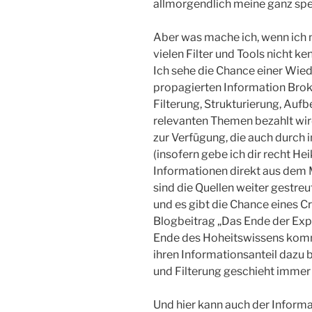
allmorgendlich meine ganz spez
Aber was mache ich, wenn ich ni
vielen Filter und Tools nicht ke
Ich sehe die Chance einer Wie
propagierten Information Broke
Filterung, Strukturierung, Auf
relevanten Themen bezahlt wi
zur Verfügung, die auch durch
(insofern gebe ich dir recht He
Informationen direkt aus dem 
sind die Quellen weiter gestreut
und es gibt die Chance eines 
Blogbeitrag „Das Ende der Expe
Ende des Hoheitswissens komme
ihren Informationsanteil dazu 
und Filterung geschieht immer
Und hier kann auch der Inform