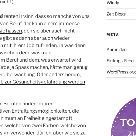
nicht.)
Windy
Zeit Blogs
härenten Irrsinn, dass so manche von uns
t von Beruf, der kann einem immense
sie hassen
, den sie aber auch nicht
META
e gibt es dann aber auch wieder
n mit ihrem Job zufrieden. Ja was denn
Anmelden
z zwischen dem, was man
im Beruf und dem, was erwartet wird.
Eintrags-Feed
 würde ja Spass machen, hätte man genug
WordPress.org
er Überwachung. Oder anders herum,
job zur Gesundheitsgefährdung werden
Berufen finden in ihrer
tiven Entfaltungsmöglichkeiten, die
Minimum an Freiheit eingestampft
en, welche von zwei Farben, welche von
esign verwenden dürfen, aber wie sie zu