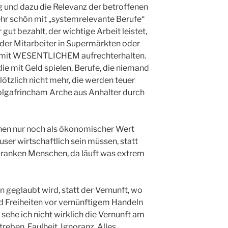
g und dazu die Relevanz der betroffenen
hr schön mit „systemrelevante Berufe“
gut bezahlt, der wichtige Arbeit leistet,
oder Mitarbeiter in Supermärkten oder
ng mit WESENTLICHEM aufrechterhalten.
e mit Geld spielen, Berufe, die niemand
lötzlich nicht mehr, die werden teuer
Golgafrincham Arche aus Anhalter durch
en nur noch als ökonomischer Wert
ser wirtschaftlich sein müssen, statt
 kranken Menschen, da läuft was extrem
geglaubt wird, statt der Vernunft, wo
d Freiheiten vor vernünftigem Handeln
 sehe ich nicht wirklich die Vernunft am
eben, Faulheit, Ignoranz. Alles