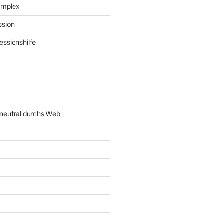
implex
ssion
ssionshilfe
neutral durchs Web