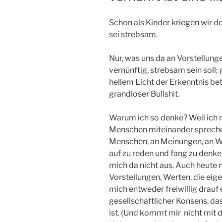
Schon als Kinder kriegen wir doc
sei strebsam.
Nur, was uns da an Vorstellunge
vernünftig, strebsam sein soll; 
hellem Licht der Erkenntnis bet
grandioser Bullshit.
Warum ich so denke? Weil ich 
Menschen miteinander spreche
Menschen, an Meinungen, an We
auf zu reden und fang zu denke
mich da nicht aus. Auch heute 
Vorstellungen, Werten, die eigen
mich entweder freiwillig drauf 
gesellschaftlicher Konsens, da
ist. (Und kommt mir nicht mit de