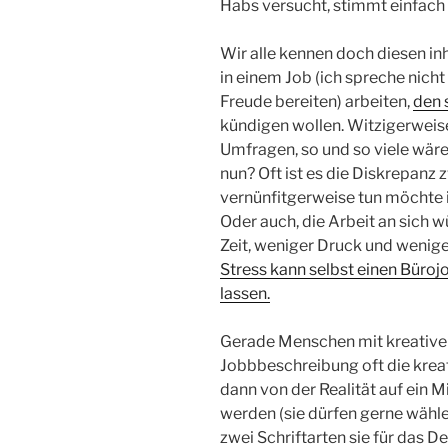
Habs versucht, stimmt einfach 
Wir alle kennen doch diesen in
in einem Job (ich spreche nich
Freude bereiten) arbeiten,
den 
kündigen wollen. Witzigerweis
Umfragen, so und so viele wäre
nun? Oft ist es die Diskrepan
vernünfitgerweise tun möchte 
Oder auch, die Arbeit an sich
Zeit, weniger Druck und wenig
Stress kann selbst einen Büro
lassen.
Gerade Menschen mit kreativen 
Jobbbeschreibung oft die krea
dann von der Realität auf ein 
werden (sie dürfen gerne wähl
zwei Schriftarten sie für das D