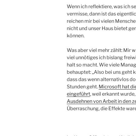
Wenn ich reflektiere, was ich 
vermisse, dann ist das eigentli
reichen mir bei vielen Menschen 
nicht und unser Haus bietet ge
können.
Was aber viel mehr zählt: Mir 
viel unnötiges ich bislang frei
halt so macht. Wie viele Mana
behauptet: „Also bei uns geht 
dass das wenn alternativlos d
Stunden geht.
Microsoft hat di
eingeführt
, weil erkannt wurde
Ausdehnen von Arbeit in den z
Überraschung, die Effekte war