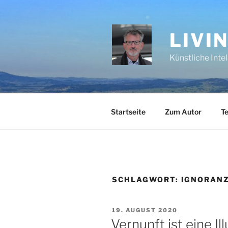
Zum
Inhalt
springen
LIVI
Künstliche Inte
Startseite
Zum Autor
Te
SCHLAGWORT:
IGNORAN
VERÖFFENTLICHT
19. AUGUST 2020
AM
Vernunft ist eine Il