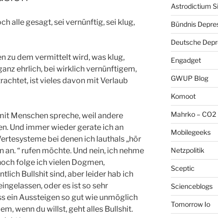
Astrodictium S
h alle gesagt, sei vernünftig, sei klug,
Bündnis Depre
Deutsche Depre
n zu dem vermittelt wird, was klug,
Engadget
ganz ehrlich, bei wirklich vernünftigem,
GWUP Blog
rachtet, ist vieles davon mit Verlaub
Komoot
Mahrko – CO2 
mit Menschen spreche, weil andere
n. Und immer wieder gerate ich an
Mobilegeeks
rtesysteme bei denen ich lauthals „hör
Netzpolitik
n an. “ rufen möchte. Und nein, ich nehme
noch folge ich vielen Dogmen,
Sceptic
tlich Bullshit sind, aber leider hab ich
eingelassen, oder es ist so sehr
Scienceblogs
ss ein Aussteigen so gut wie unmöglich
Tomorrow Io
m, wenn du willst, geht alles Bullshit.