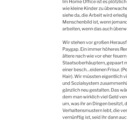
Im Home Office ist es plötzlic
wie kleine Kinder zu überwache
siehe da, die Arbeit wird erledi
Menschenbild ist, wenn jemand
arbeiten, wenn das auch überw
Wir stehen vor großen Heraus
Paygap. Ein immer höheres Re
ältere nach wie vor eher feuern 
Staatsoberhäuptern, gepaart
einer besch…eidenen Frisur. (
Hair). Wir müssten eigentlich v
und Sozialsystem zusammenhäl
gänzlich neu gestalten. Das wär
dem man wirklich viel Geld ver
um, was ihr an Dingen besitzt, d
Verhaltensmustern lebt, die ver
vernünftig ist, seid ihr dann auc