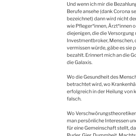
Und wenn ich mir die Bezahlun
Berufe ansehe (dank Corona se
bezeichnet) dann wird nicht der 
wie Pfleger*innen, Ärzt*innen 
diejenigen, die die Versorgu
Investmentbroker, Menschen, di
vermissen würde, gäbe es sie p
bezahlt. Erinnert mich an die 
die Galaxis.
Wo die Gesundheit des Mensch
betrachtet wird, wo Krankenhäu
erfolgreich in der Heilung von
falsch.
Wo Verschwörungstheoretikern 
man persönliche Interessen un
für eine Gemeinschaft stellt, da
Ruder. Gier, Dummheit, Machtstr