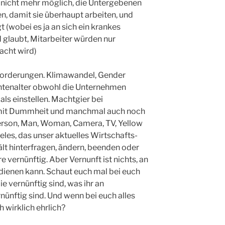
h nicht mehr möglich, die Untergebenen
n, damit sie überhaupt arbeiten, und
gt (wobei es ja an sich ein krankes
 glaubt, Mitarbeiter würden nur
acht wird)
forderungen. Klimawandel, Gender
ntenalter obwohl die Unternehmen
als einstellen. Machtgier bei
 mit Dummheit und manchmal auch noch
Person, Man, Woman, Camera, TV, Yellow
ieles, das unser aktuelles Wirtschafts-
t hinterfragen, ändern, beenden oder
e vernünftig. Aber Vernunft ist nichts, an
dienen kann. Schaut euch mal bei euch
ie vernünftig sind, was ihr an
nünftig sind. Und wenn bei euch alles
h wirklich ehrlich?