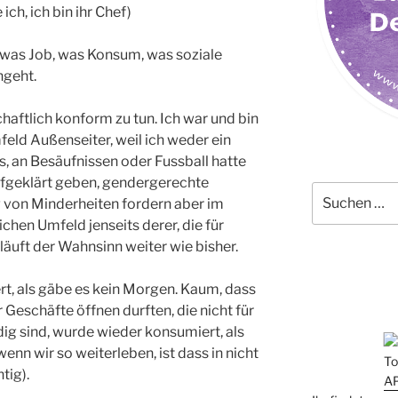
ch, ich bin ihr Chef)
, was Job, was Konsum, was soziale
ngeht.
chaftlich konform zu tun. Ich war und bin
eld Außenseiter, weil ich weder ein
s, an Besäufnissen oder Fussball hatte
fgeklärt geben, gendergerechte
Suchen
g von Minderheiten fordern aber im
nach:
ichen Umfeld jenseits derer, die für
läuft der Wahnsinn weiter wie bisher.
t, als gäbe es kein Morgen. Kaum, dass
eschäfte öffnen durften, die nicht für
dig sind, wurde wieder konsumiert, als
enn wir so weiterleben, ist dass in nicht
tig).