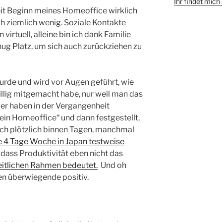
Ihr findet mic
seit Beginn meines Homeoffice wirklich
ch ziemlich wenig. Soziale Kontakte
virtuell, alleine bin ich dank Familie
nug Platz, um sich auch zurückziehen zu
wurde und wird vor Augen geführt, wie
willig mitgemacht habe, nur weil man das
ger haben in der Vergangenheit
kein Homeoffice“ und dann festgestellt,
och plötzlich binnen Tagen, manchmal
e 4 Tage Woche in Japan testweise
, dass Produktivität eben nicht das
eitlichen Rahmen bedeutet.
Und oh
en überwiegende positiv.