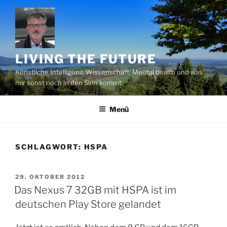
Zum
Inhalt
springen
LIVING THE FUTURE
Künstliche Intelligenz, Wissenschaft, Mental health und was
mir sonst noch in den Sinn kommt
Menü
SCHLAGWORT:
HSPA
VERÖFFENTLICHT
29. OKTOBER 2012
AM
Das Nexus 7 32GB mit HSPA ist im
deutschen Play Store gelandet