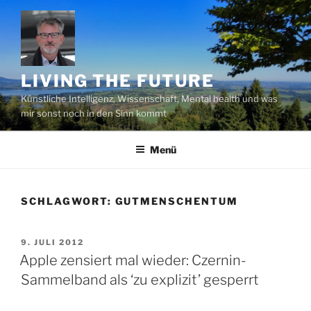
Zum
Inhalt
springen
LIVING THE FUTURE
Künstliche Intelligenz, Wissenschaft, Mental health und was
mir sonst noch in den Sinn kommt
Menü
SCHLAGWORT:
GUTMENSCHENTUM
VERÖFFENTLICHT
9. JULI 2012
AM
Apple zensiert mal wieder: Czernin-
Sammelband als ‘zu explizit’ gesperrt