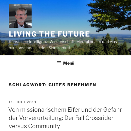
Zum
Inhalt
springen
LIVING THE FUTURE
Künstliche Intelligenz, Wissenschaft, Mental health und was
mir sonst noch in den Sinn kommt
Menü
SCHLAGWORT:
GUTES BENEHMEN
VERÖFFENTLICHT
11. JULI 2011
AM
Von missionarischem Eifer und der Gefahr
der Vorverurteilung: Der Fall Crossrider
versus Community