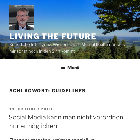
Zum
Inhalt
springen
LIVING THE FUTURE
Künstliche Intelligenz, Wissenschaft, Mental health und was
mir sonst noch in den Sinn kommt
Menü
SCHLAGWORT:
GUIDELINES
VERÖFFENTLICHT
19. OKTOBER 2010
AM
Social Media kann man nicht verordnen,
nur ermöglichen