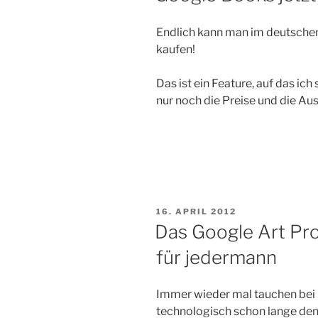
Endlich kann man im deutsche
kaufen!
Das ist ein Feature, auf das ic
nur noch die Preise und die A
VERÖFFENTLICHT
16. APRIL 2012
AM
Das Google Art Pr
für jedermann
Immer wieder mal tauchen bei G
technologisch schon lange den