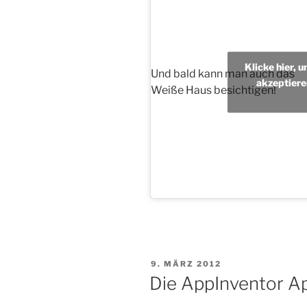
Klicke hier, 
Und bald kann man auch das
akzeptiere
Weiße Haus besichtigen!
VERÖFFENTLICHT
9. MÄRZ 2012
AM
Die AppInventor Ap