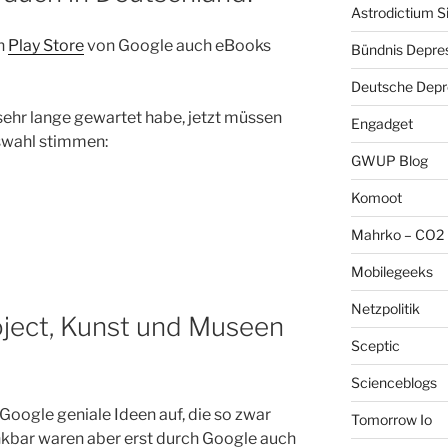
Astrodictium S
n
Play Store
von Google auch eBooks
Bündnis Depre
Deutsche Depre
h sehr lange gewartet habe, jetzt müssen
Engadget
uswahl stimmen:
GWUP Blog
Komoot
Mahrko – CO2 
Mobilegeeks
Netzpolitik
oject, Kunst und Museen
Sceptic
Scienceblogs
oogle geniale Ideen auf, die so zwar
Tomorrow Io
kbar waren aber erst durch Google auch