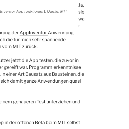
Ja,
 Inventor App funktioniert. Quelle: MIT
sie
wa
r
hrung der
AppInventor
Anwendung
sich die für mich sehr spannende
n vom MIT zurück.
tzer jetzt die App testen, die zuvor in
er gereift war. Programmierkenntnisse
 in einer Art Bausatz aus Bausteinen, die
n sich damit ganze Anwendungen quasi
einem genaueren Test unterziehen und
p in der
offenen Beta beim MIT selbst