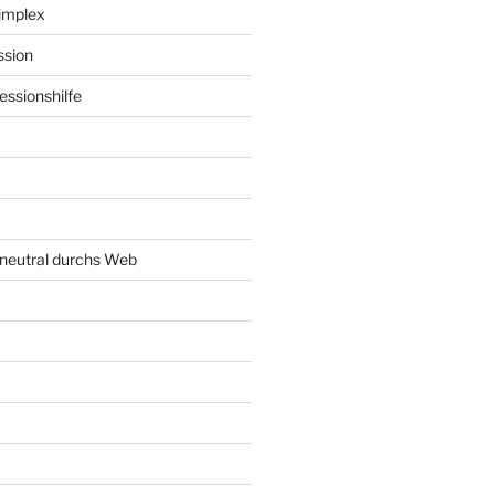
implex
ssion
ssionshilfe
neutral durchs Web