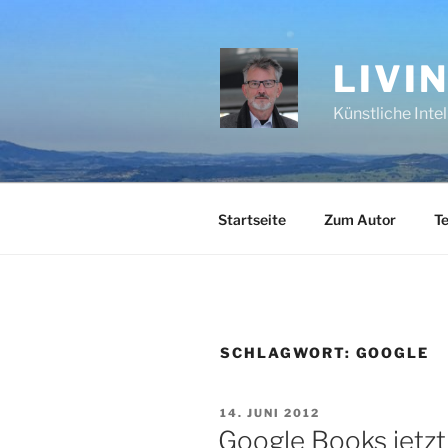
Zum
Inhalt
springen
LIVI
Künstliche Inte
Startseite
Zum Autor
Te
SCHLAGWORT:
GOOGLE
VERÖFFENTLICHT
14. JUNI 2012
AM
Google Books jetzt