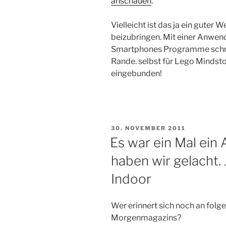
anschauen
.
Vielleicht ist das ja ein gute
beizubringen. Mit einer Anwendu
Smartphones Programme schre
Rande. selbst für Lego Minds
eingebunden!
VERÖFFENTLICHT
30. NOVEMBER 2011
AM
Es war ein Mal ein 
haben wir gelacht. 
Indoor
Wer erinnert sich noch an folg
Morgenmagazins?