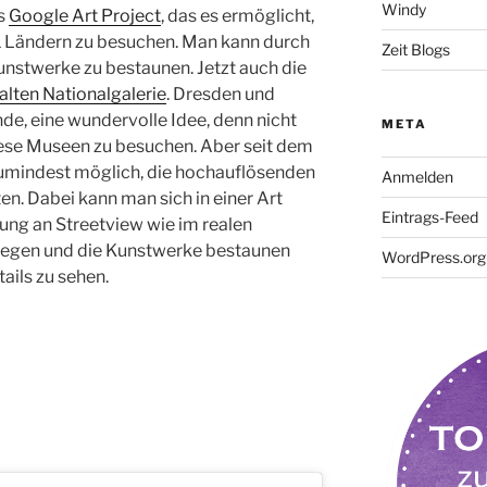
Windy
as
Google Art Project
, das es ermöglicht,
 41 Ländern zu besuchen. Man kann durch
Zeit Blogs
stwerke zu bestaunen. Jetzt auch die
alten Nationalgalerie
. Dresden und
inde, eine wundervolle Idee, denn nicht
META
 diese Museen zu besuchen. Aber seit dem
 zumindest möglich, die hochauflösenden
Anmelden
en. Dabei kann man sich in einer Art
Eintrags-Feed
nung an Streetview wie im realen
gen und die Kunstwerke bestaunen
WordPress.org
ils zu sehen.