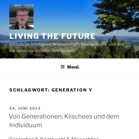
Zum
Inhalt
springen
LIVING THE FUTURE
Künstliche Intelligenz, Wissenschaft, Mental health und was
mir sonst noch in den Sinn kommt
Menü
SCHLAGWORT:
GENERATION Y
VERÖFFENTLICHT
24. JUNI 2013
AM
Von Generationen, Klischees und dem
Individuum