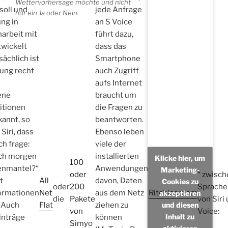
Wettervorhersage möchte und nicht
soll und
jede Anfrage
nur ein Ja oder Nein.
ng in
an S Voice
rbeit mit
führt dazu,
wickelt
dass das
sächlich ist
Smartphone
ung recht
auch Zugriff
aufs Internet
ene
braucht um
itionen
die Fragen zu
annt, so
beantworten.
 Siri, dass
Ebenso leben
ch frage:
viele der
ich morgen
installierten
Klicke hier, um
100
enmantel?“
Anwendungen
Marketing-
oder
“ zwisch
t
All
davon, Daten
Cookies zu
oder
200
Sprache
ormationen
Net
aus dem Netz
Ritchiesroom
akzeptieren
die
Pakete
von Siri
und diesen
. Auch
Flat
ziehen zu
von
Voice:
Inhalt zu
inträge
können
Simyo
aktivieren