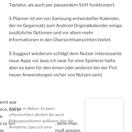
Tastatur, als auch per passendem Stift funktioniert.
S Planner ist ein von Samsung entwickelter Kalender,
der im Gegensatz zum Android Originalkalender einige
zusätzliche Optionen und vor allem mehr
Informationen in den Übersichtsansichten bietet.
S Suggest wiederum schlägt dem Nutzer interessante
neue Apps vor (was ich zwar für eine Spielerei halte,
aber es kann für den einen oder anderen bei der Flut
neuer Anwendungen sicher von Nutzen sein)
annt war
S Voice in Aktion. Es kann
ice, das ja
offensichtlich ähnlich Siri auch
te
Präsuppositionen auflösen, hier die
 zu Siri
, denn man
Annahme, dass ich eine
ne
muß wissen,