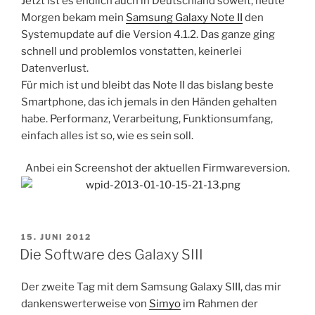
Jetzt ist es endlich auch in Deutschland soweit, heute
Morgen bekam mein
Samsung Galaxy Note II
den
Systemupdate auf die Version 4.1.2. Das ganze ging
schnell und problemlos vonstatten, keinerlei
Datenverlust.
Für mich ist und bleibt das Note II das bislang beste
Smartphone, das ich jemals in den Händen gehalten
habe. Performanz, Verarbeitung, Funktionsumfang,
einfach alles ist so, wie es sein soll.
Anbei ein Screenshot der aktuellen Firmwareversion.
VERÖFFENTLICHT
15. JUNI 2012
AM
Die Software des Galaxy SIII
Der zweite Tag mit dem Samsung Galaxy SIII, das mir
dankenswerterweise von
Simyo
im Rahmen der