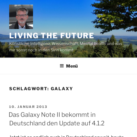
Zum
Inhalt
springen
LIVING THE FUTURE
Künstliche Intelligenz, Wissenschaft, Mental health und was
mir sonst noch in den Sinn kommt
Menü
SCHLAGWORT:
GALAXY
VERÖFFENTLICHT
10. JANUAR 2013
AM
Das Galaxy Note II bekommt in
Deutschland den Update auf 4.1.2