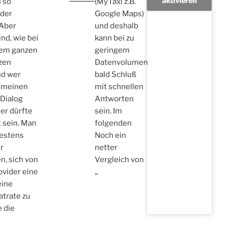
h so
(MyTaxi z.B.
oder
Google Maps)
 Aber
und deshalb
ind, wie bei
kann bei zu
dem ganzen
geringem
zen
Datenvolumen
nd wer
bald Schluß
gemeinen
mit schnellen
 Dialog
Antworten
der dürfte
sein. Im
 sein. Man
folgenden
testens
Noch ein
er
netter
, sich von
Vergleich von
vider eine
„
eine
atrate zu
e die