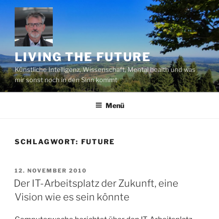
Zum
Inhalt
springen
LIVING THE FUTURE
Künstliche Intelligenz, Wissenschaft, Mental health und was
mir sonst noch in den Sinn kommt
Menü
SCHLAGWORT:
FUTURE
VERÖFFENTLICHT
12. NOVEMBER 2010
AM
Der IT-Arbeitsplatz der Zukunft, eine
Vision wie es sein könnte