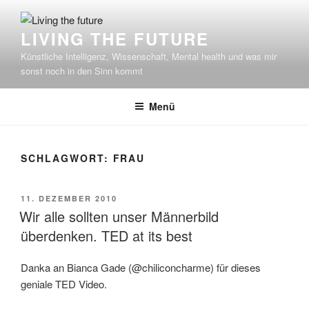
Zum
Inhalt
LIVING THE FUTURE
springen
Künstliche Intelligenz, Wissenschaft, Mental health und was mir
sonst noch in den Sinn kommt
Menü
SCHLAGWORT:
FRAU
VERÖFFENTLICHT
11. DEZEMBER 2010
AM
Wir alle sollten unser Männerbild
überdenken. TED at its best
Danka an Bianca Gade (@chiliconcharme) für dieses
geniale TED Video.