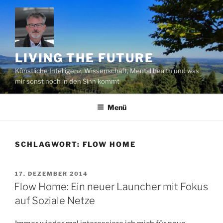
Zum
Inhalt
springen
LIVING THE FUTURE
Künstliche Intelligenz, Wissenschaft, Mental health und was
mir sonst noch in den Sinn kommt
Menü
SCHLAGWORT:
FLOW HOME
VERÖFFENTLICHT
17. DEZEMBER 2014
AM
Flow Home: Ein neuer Launcher mit Fokus
auf Soziale Netze