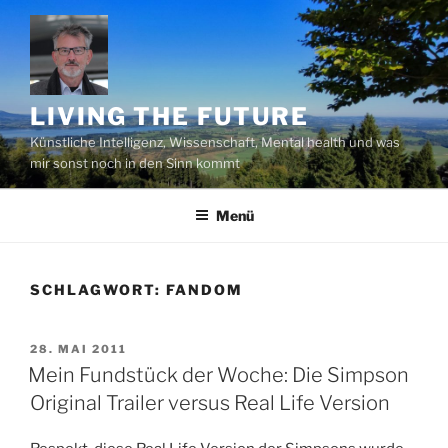
Zum
Inhalt
springen
LIVING THE FUTURE
Künstliche Intelligenz, Wissenschaft, Mental health und was
mir sonst noch in den Sinn kommt
Menü
SCHLAGWORT:
FANDOM
VERÖFFENTLICHT
28. MAI 2011
AM
Mein Fundstück der Woche: Die Simpson
Original Trailer versus Real Life Version