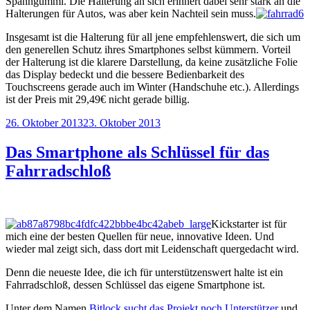
Spanngummi. Die Halterung an sich erinnert dabei sehr stark an die
Halterungen für Autos, was aber kein Nachteil sein muss.
Insgesamt ist die Halterung für all jene empfehlenswert, die sich um
den generellen Schutz ihres Smartphones selbst kümmern. Vorteil
der Halterung ist die klarere Darstellung, da keine zusätzliche Folie
das Display bedeckt und die bessere Bedienbarkeit des
Touchscreens gerade auch im Winter (Handschuhe etc.). Allerdings
ist der Preis mit 29,49€ nicht gerade billig.
Veröffentlicht
26. Oktober 2013
23. Oktober 2013
am
Das Smartphone als Schlüssel für das
Fahrradschloß
Kickstarter ist für
mich eine der besten Quellen für neue, innovative Ideen. Und
wieder mal zeigt sich, dass dort mit Leidenschaft quergedacht wird.
Denn die neueste Idee, die ich für unterstützenswert halte ist ein
Fahrradschloß, dessen Schlüssel das eigene Smartphone ist.
Unter dem Namen
Bitlock sucht das Projekt noch Unterstützer
und