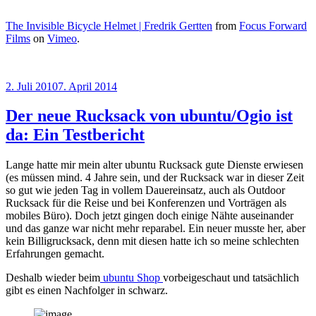
The Invisible Bicycle Helmet | Fredrik Gertten
from
Focus Forward
Films
on
Vimeo
.
Veröffentlicht
2. Juli 2010
7. April 2014
am
Der neue Rucksack von ubuntu/Ogio ist
da: Ein Testbericht
Lange hatte mir mein alter ubuntu Rucksack gute Dienste erwiesen
(es müssen mind. 4 Jahre sein, und der Rucksack war in dieser Zeit
so gut wie jeden Tag in vollem Dauereinsatz, auch als Outdoor
Rucksack für die Reise und bei Konferenzen und Vorträgen als
mobiles Büro). Doch jetzt gingen doch einige Nähte auseinander
und das ganze war nicht mehr reparabel. Ein neuer musste her, aber
kein Billigrucksack, denn mit diesen hatte ich so meine schlechten
Erfahrungen gemacht.
Deshalb wieder beim
ubuntu Shop
vorbeigeschaut und tatsächlich
gibt es einen Nachfolger in schwarz.