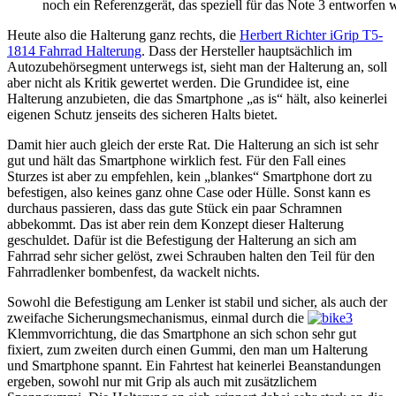
noch ein Referenzgerät, das speziell für das Note 3 entworfen 
Heute also die Halterung ganz rechts, die
Herbert Richter iGrip T5-
1814 Fahrrad Halterung
. Dass der Hersteller hauptsächlich im
Autozubehörsegment unterwegs ist, sieht man der Halterung an, soll
aber nicht als Kritik gewertet werden. Die Grundidee ist, eine
Halterung anzubieten, die das Smartphone „as is“ hält, also keinerlei
eigenen Schutz jenseits des sicheren Halts bietet.
Damit hier auch gleich der erste Rat. Die Halterung an sich ist sehr
gut und hält das Smartphone wirklich fest. Für den Fall eines
Sturzes ist aber zu empfehlen, kein „blankes“ Smartphone dort zu
befestigen, also keines ganz ohne Case oder Hülle. Sonst kann es
durchaus passieren, dass das gute Stück ein paar Schramnen
abbekommt. Das ist aber rein dem Konzept dieser Halterung
geschuldet. Dafür ist die Befestigung der Halterung an sich am
Fahrrad sehr sicher gelöst, zwei Schrauben halten den Teil für den
Fahrradlenker bombenfest, da wackelt nichts.
Sowohl die Befestigung am Lenker ist stabil und sicher, als auch der
zweifache Sicherungsmechanismus, einmal durch die
Klemmvorrichtung, die das Smartphone an sich schon sehr gut
fixiert, zum zweiten durch einen Gummi, den man um Halterung
und Smartphone spannt. Ein Fahrtest hat keinerlei Beanstandungen
ergeben, sowohl nur mit Grip als auch mit zusätzlichem