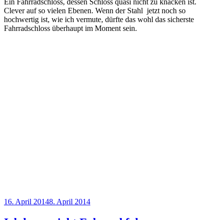
Ein Fahrradschloss, dessen Schloss quasi nicht zu knacken ist.
Clever auf so vielen Ebenen. Wenn der Stahl jetzt noch so
hochwertig ist, wie ich vermute, dürfte das wohl das sicherste
Fahrradschloss überhaupt im Moment sein.
Veröffentlicht
16. April 2014
8. April 2014
am