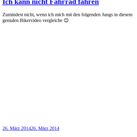
Ich kann nicht Fahrrad fahren
Zumindest nicht, wenn ich mich mit den folgenden Jungs in diesem
genialen Bikervideo vergleiche 😉
Veröffentlicht
26. März 2014
26. März 2014
am