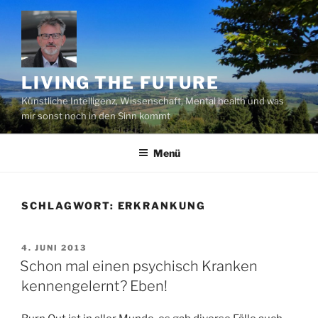
Zum
Inhalt
springen
LIVING THE FUTURE
Künstliche Intelligenz, Wissenschaft, Mental health und was
mir sonst noch in den Sinn kommt
Menü
SCHLAGWORT:
ERKRANKUNG
VERÖFFENTLICHT
4. JUNI 2013
AM
Schon mal einen psychisch Kranken
kennengelernt? Eben!