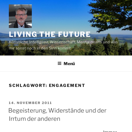
Zum
Inhalt
springen
LIVING THE FUTURE
Künstliche Intelligenz, Wissenschaft, Mental health und was
mir sonst noch in den Sinn kommt
Menü
SCHLAGWORT:
ENGAGEMENT
VERÖFFENTLICHT
14. NOVEMBER 2011
AM
Begeisterung, Widerstände und der
Irrtum der anderen