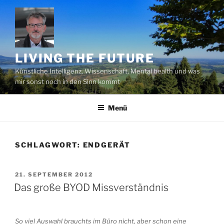
Zum
Inhalt
springen
LIVING THE FUTURE
Künstliche Intelligenz, Wissenschaft, Mental health und was
mir sonst noch in den Sinn kommt
Menü
SCHLAGWORT:
ENDGERÄT
VERÖFFENTLICHT
21. SEPTEMBER 2012
AM
Das große BYOD Missverständnis
So viel Auswahl brauchts im Büro nicht, aber schon eine