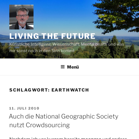
Zum
Inhalt
springen
LIVING THE FUTURE
Künstliche Intelligenz, Wissenschaft, Mental health und was
mir sonst noch in den Sinn kommt
Menü
SCHLAGWORT:
EARTHWATCH
VERÖFFENTLICHT
11. JULI 2010
AM
Auch die National Geographic Society
nutzt Crowdsourcing