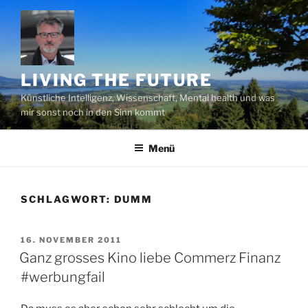
Zum
Inhalt
springen
LIVING THE FUTURE
Künstliche Intelligenz, Wissenschaft, Mental health und was
mir sonst noch in den Sinn kommt
Menü
SCHLAGWORT:
DUMM
VERÖFFENTLICHT
16. NOVEMBER 2011
AM
Ganz grosses Kino liebe Commerz Finanz
#werbungfail