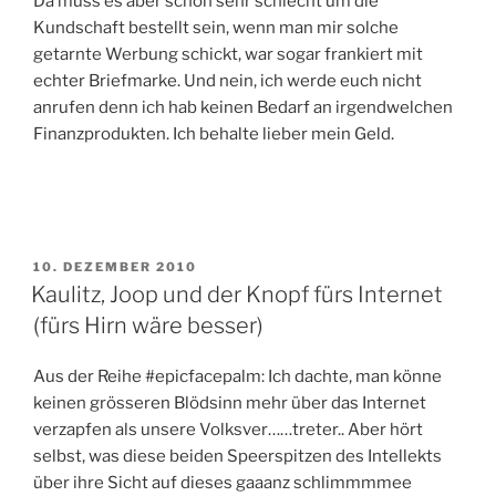
Da muss es aber schon sehr schlecht um die
Kundschaft bestellt sein, wenn man mir solche
getarnte Werbung schickt, war sogar frankiert mit
echter Briefmarke. Und nein, ich werde euch nicht
anrufen denn ich hab keinen Bedarf an irgendwelchen
Finanzprodukten. Ich behalte lieber mein Geld.
VERÖFFENTLICHT
10. DEZEMBER 2010
AM
Kaulitz, Joop und der Knopf fürs Internet
(fürs Hirn wäre besser)
Aus der Reihe #epicfacepalm: Ich dachte, man könne
keinen grösseren Blödsinn mehr über das Internet
verzapfen als unsere Volksver……treter.. Aber hört
selbst, was diese beiden Speerspitzen des Intellekts
über ihre Sicht auf dieses gaaanz schlimmmmee