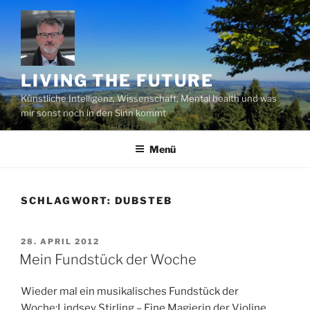
Zum
Inhalt
springen
LIVING THE FUTURE
Künstliche Intelligenz, Wissenschaft, Mental health und was
mir sonst noch in den Sinn kommt
Menü
SCHLAGWORT:
DUBSTEB
VERÖFFENTLICHT
28. APRIL 2012
AM
Mein Fundstück der Woche
Wieder mal ein musikalisches Fundstück der
Woche:Lindsey Stirling – Eine Magierin der Violine