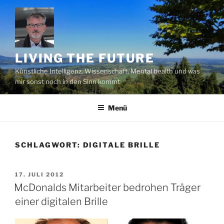
Zum
Inhalt
springen
LIVING THE FUTURE
Künstliche Intelligenz, Wissenschaft, Mental health und was
mir sonst noch in den Sinn kommt
Menü
SCHLAGWORT:
DIGITALE BRILLE
VERÖFFENTLICHT
17. JULI 2012
AM
McDonalds Mitarbeiter bedrohen Träger
einer digitalen Brille