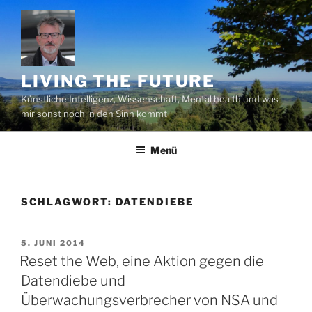
Zum
Inhalt
springen
LIVING THE FUTURE
Künstliche Intelligenz, Wissenschaft, Mental health und was
mir sonst noch in den Sinn kommt
Menü
SCHLAGWORT:
DATENDIEBE
VERÖFFENTLICHT
5. JUNI 2014
AM
Reset the Web, eine Aktion gegen die
Datendiebe und
Überwachungsverbrecher von NSA und