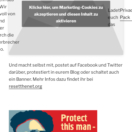
 Wir
Klicke hier, um Marketing-Cookies zu
Ladet
Priva
voll von
akzeptieren und diesen Inhalt zu
euch
Pack
aktivieren
nd
das
er
rch die
erbrecher
o.
Und macht selbst mit, postet auf Facebook und Twitter
darüber, protestiert in eurem Blog oder schaltet auch
ein Banner. Mehr Infos dazu findet ihr bei
resetthenet.org