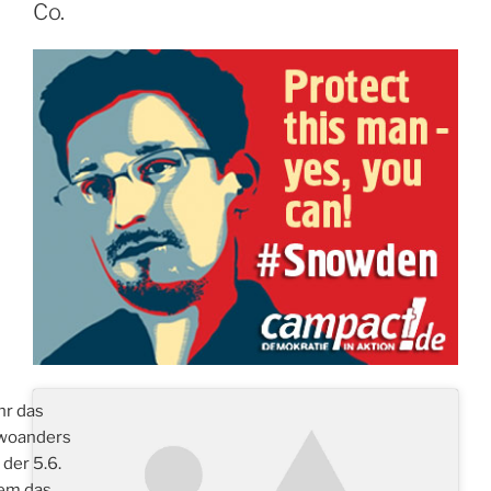
Co.
ihr das
 woanders
der 5.6.
dem das