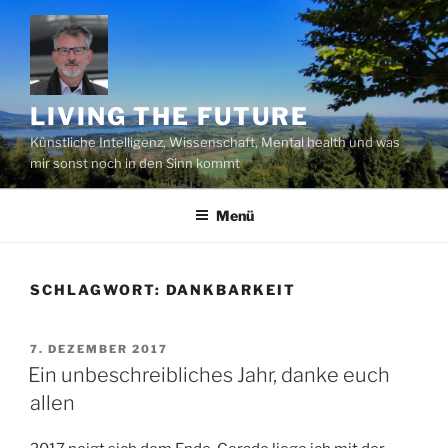
Zum
Inhalt
springen
LIVING THE FUTURE
Künstliche Intelligenz, Wissenschaft, Mental health und was
mir sonst noch in den Sinn kommt
Menü
SCHLAGWORT:
DANKBARKEIT
VERÖFFENTLICHT
7. DEZEMBER 2017
AM
Ein unbeschreibliches Jahr, danke euch
allen