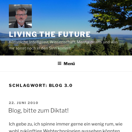
Zum
Inhalt
springen
LIVING THE FUTURE
Künstliche Intelligenz, Wissenschaft, Mental health und was
mir sonst noch in den Sinn kommt
Menü
SCHLAGWORT:
BLOG 3.0
VERÖFFENTLICHT
22. JUNI 2010
AM
Blog, bitte zum Diktat!
Ich gebe zu, ich spinne immer gerne ein wenig rum, wie
wohl zukünftige Webtechnologien aussehen könnten.