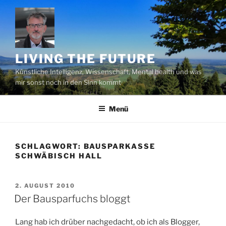
Zum
Inhalt
springen
LIVING THE FUTURE
Künstliche Intelligenz, Wissenschaft, Mental health und was
mir sonst noch in den Sinn kommt
Menü
SCHLAGWORT:
BAUSPARKASSE
SCHWÄBISCH HALL
VERÖFFENTLICHT
2. AUGUST 2010
AM
Der Bausparfuchs bloggt
Lang hab ich drüber nachgedacht, ob ich als Blogger,