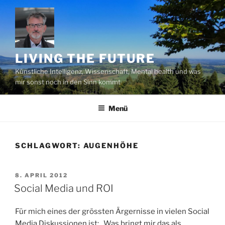
Zum
Inhalt
springen
LIVING THE FUTURE
Künstliche Intelligenz, Wissenschaft, Mental health und was
mir sonst noch in den Sinn kommt
Menü
SCHLAGWORT:
AUGENHÖHE
VERÖFFENTLICHT
8. APRIL 2012
AM
Social Media und ROI
Für mich eines der grössten Ärgernisse in vielen Social
Media Diskussionen ist: „Was bringt mir das als