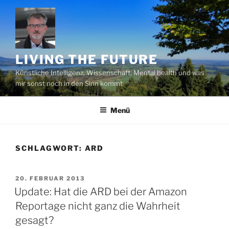
Zum
Inhalt
springen
LIVING THE FUTURE
Künstliche Intelligenz, Wissenschaft, Mental health und was
mir sonst noch in den Sinn kommt
Menü
SCHLAGWORT:
ARD
VERÖFFENTLICHT
20. FEBRUAR 2013
AM
Update: Hat die ARD bei der Amazon
Reportage nicht ganz die Wahrheit
gesagt?