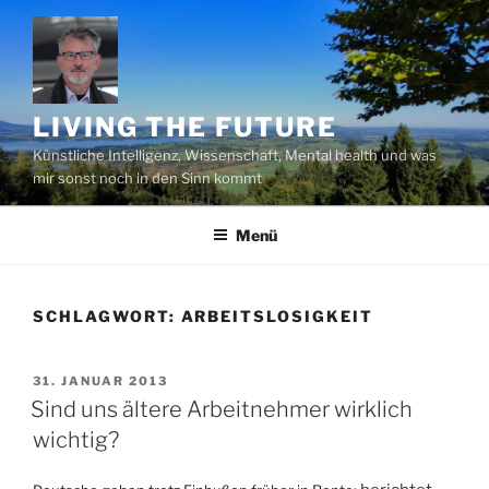
Zum
Inhalt
springen
LIVING THE FUTURE
Künstliche Intelligenz, Wissenschaft, Mental health und was
mir sonst noch in den Sinn kommt
Menü
SCHLAGWORT:
ARBEITSLOSIGKEIT
VERÖFFENTLICHT
31. JANUAR 2013
AM
Sind uns ältere Arbeitnehmer wirklich
wichtig?