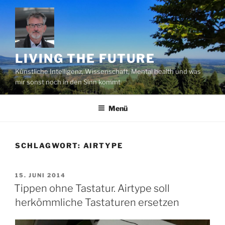
Zum
Inhalt
springen
LIVING THE FUTURE
Künstliche Intelligenz, Wissenschaft, Mental health und was
mir sonst noch in den Sinn kommt
Menü
SCHLAGWORT:
AIRTYPE
VERÖFFENTLICHT
15. JUNI 2014
AM
Tippen ohne Tastatur. Airtype soll
herkömmliche Tastaturen ersetzen