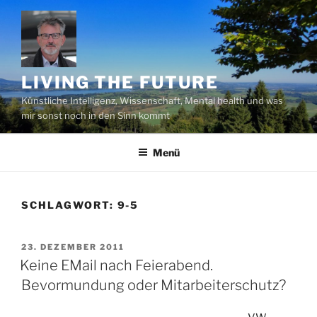
Zum
Inhalt
springen
LIVING THE FUTURE
Künstliche Intelligenz, Wissenschaft, Mental health und was
mir sonst noch in den Sinn kommt
Menü
SCHLAGWORT:
9-5
VERÖFFENTLICHT
23. DEZEMBER 2011
AM
Keine EMail nach Feierabend.
Bevormundung oder Mitarbeiterschutz?